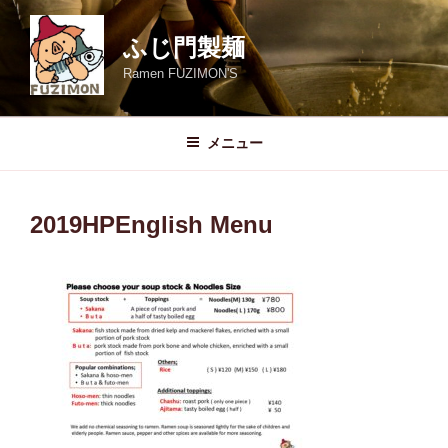
コ
ン
ふじ門製麺
テ
Ramen FUZIMON'S
ン
ツ
へ
メニュー
ス
キ
ッ
2019HPEnglish Menu
プ