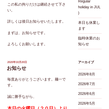
Regular
この私の拘りだけは継続させて下さ
holiday in JUL
い。
)
詳しくは後日お知らせいたします。
本日も休業し
ます
まずは、お知らせです。
臨時休業のお
よろしくお願いします。
知らせ
投
アーカイブ
2020年10月20日
稿
お知らせ
日:
2026年8月
毎度ありがとうございます。麺一で
2026年7月
す。
2026年6月
誠に勝手ながら、
2026年5月
本日の火曜日（２０日）より