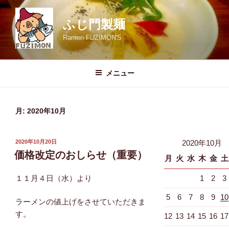
コ
ン
ふじ門製麺
テ
Ramen FUZIMON'S
ン
ツ
へ
メニュー
ス
キ
ッ
月:
2020年10月
プ
投
2020年10月20日
2020年10月
稿
価格改定のおしらせ（重要）
月
火
水
木
金
土
日:
１１月４日（水）より
1
2
3
5
6
7
8
9
10
ラーメンの値上げをさせていただきま
す。
12
13
14
15
16
17