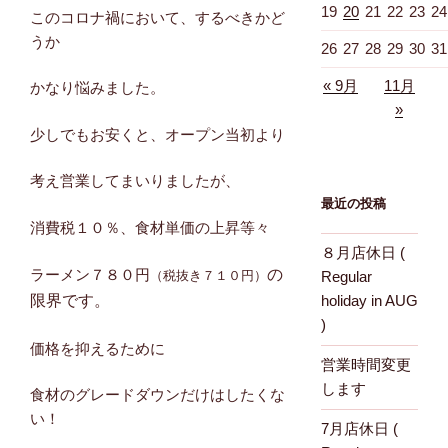
19
20
21
22
23
24
このコロナ禍において、するべきかど
うか
26
27
28
29
30
31
« 9月
11月
かなり悩みました。
»
少しでもお安くと、オープン当初より
考え営業してまいりましたが、
最近の投稿
消費税１０％、食材単価の上昇等々
８月店休日 (
ラーメン７８０円
の
（税抜き７１０円）
Regular
限界です。
holiday in AUG
)
価格を抑えるために
営業時間変更
します
食材のグレードダウンだけはしたくな
い！
7月店休日 (