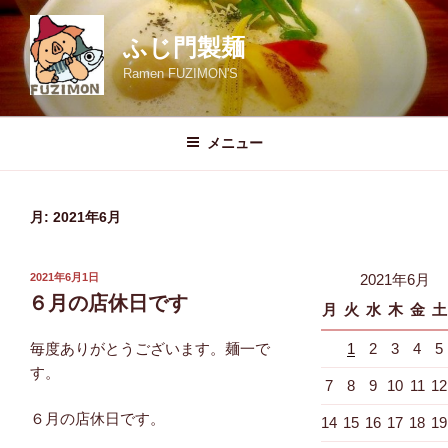
コ
ン
ふじ門製麺
テ
Ramen FUZIMON'S
ン
ツ
へ
メニュー
ス
キ
ッ
月:
2021年6月
プ
投
2021年6月1日
2021年6月
稿
６月の店休日です
月
火
水
木
金
土
日:
毎度ありがとうございます。麺一で
1
2
3
4
5
す。
7
8
9
10
11
12
６月の店休日です。
14
15
16
17
18
19