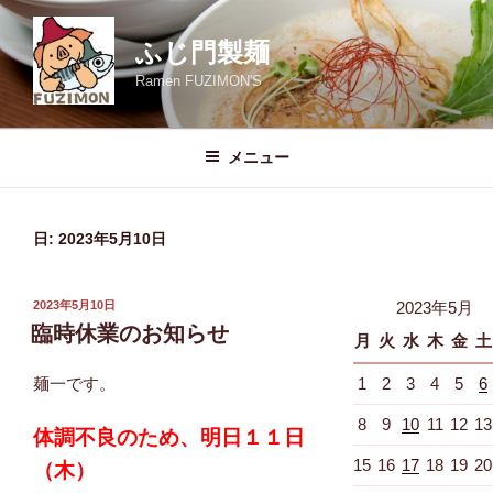
コ
ン
ふじ門製麺
テ
Ramen FUZIMON'S
ン
ツ
へ
メニュー
ス
キ
ッ
日:
2023年5月10日
プ
投
2023年5月10日
2023年5月
稿
臨時休業のお知らせ
月
火
水
木
金
土
日:
麺一です。
1
2
3
4
5
6
8
9
10
11
12
13
体調不良のため、明日１１日
15
16
17
18
19
20
（木）