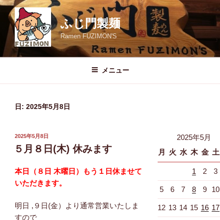
コ
ン
ふじ門製麺
テ
Ramen FUZIMON'S
ン
ツ
へ
メニュー
ス
キ
ッ
日:
2025年5月8日
プ
投
2025年5月8日
2025年5月
稿
５月８日(木) 休みます
月
火
水
木
金
土
日:
本日（８日 木曜日）もう１日休ませて
1
2
3
いただきます。
5
6
7
8
9
10
明日 ,９日(金）より通常営業いたしま
12
13
14
15
16
17
すので