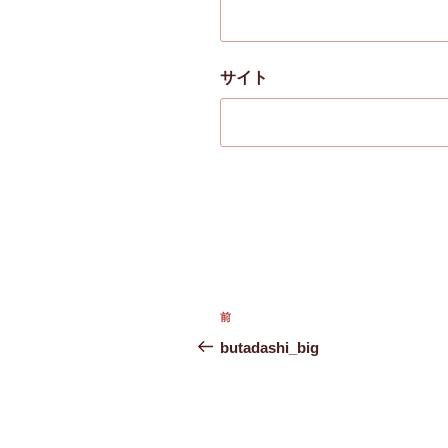
サイト
投
前
前
稿
の
butadashi_big
投
ナ
稿
ビ