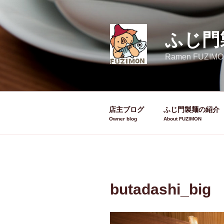
コ
ン
テ
ふじ門
ン
ツ
Ramen FUZIMO
へ
ス
キ
ッ
店主ブログ
ふじ門製麺の紹介
プ
butadashi_big