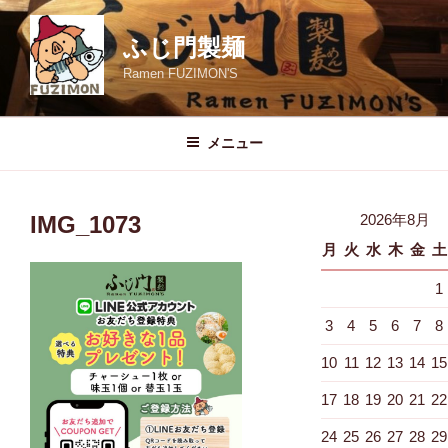
コ
ン
ふじ門製麺
テ
Ramen FUZIMON'S
ン
ツ
へ
メニュー
ス
キ
ッ
IMG_1073
2026年8月
プ
月
火
水
木
金
土
1
3
4
5
6
7
8
10
11
12
13
14
15
17
18
19
20
21
22
24
25
26
27
28
29