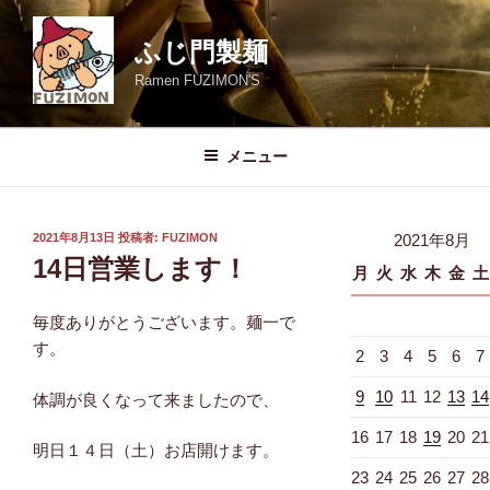
コ
ン
ふじ門製麺
テ
Ramen FUZIMON'S
ン
ツ
へ
メニュー
ス
キ
ッ
投
2021年8月13日
投稿者:
FUZIMON
2021年8月
プ
稿
14日営業します！
月
火
水
木
金
土
日:
毎度ありがとうございます。麺一で
す。
2
3
4
5
6
7
9
10
11
12
13
14
体調が良くなって来ましたので、
16
17
18
19
20
21
明日１４日（土）お店開けます。
23
24
25
26
27
28