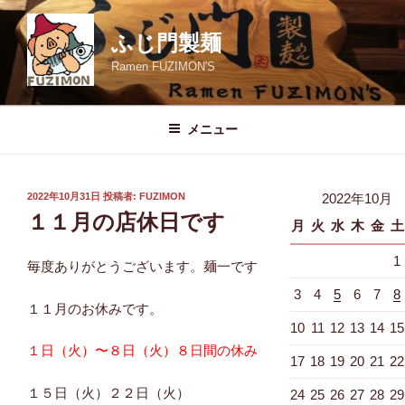
コ
ン
ふじ門製麺
テ
Ramen FUZIMON'S
ン
ツ
へ
メニュー
ス
キ
ッ
投
2022年10月31日
投稿者:
FUZIMON
2022年10月
プ
稿
１１月の店休日です
月
火
水
木
金
土
日:
1
毎度ありがとうございます。麺一です
3
4
5
6
7
8
１１月のお休みです。
10
11
12
13
14
15
１日（火）〜８日（火）８日間の休み
17
18
19
20
21
22
１５日（火）２２日（火）
24
25
26
27
28
29