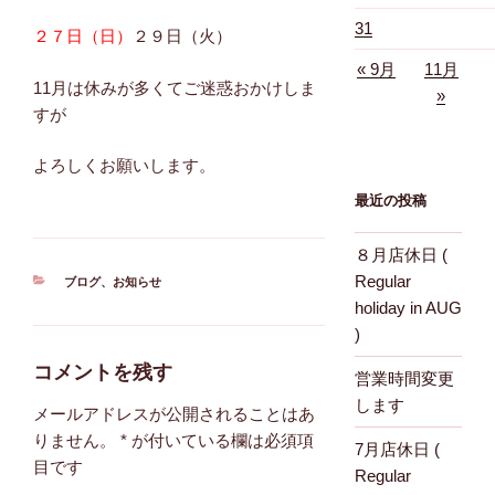
31
２７日（日）
２９日（火）
« 9月
11月
11月は休みが多くてご迷惑おかけしま
»
すが
よろしくお願いします。
最近の投稿
８月店休日 (
Regular
カ
ブログ
、
お知らせ
テ
holiday in AUG
ゴ
)
リ
ー
コメントを残す
営業時間変更
します
メールアドレスが公開されることはあ
りません。
*
が付いている欄は必須項
7月店休日 (
目です
Regular