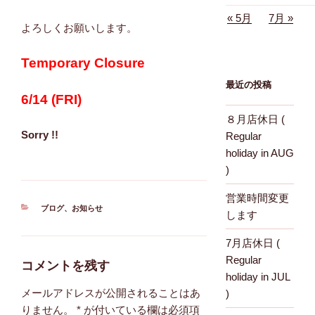
« 5月
7月 »
よろしくお願いします。
Temporary Closure
最近の投稿
6/14 (FRI)
８月店休日 (
Sorry !!
Regular
holiday in AUG
)
営業時間変更
カ
ブログ
、
お知らせ
します
テ
ゴ
7月店休日 (
リ
Regular
ー
コメントを残す
holiday in JUL
メールアドレスが公開されることはあ
)
りません。
*
が付いている欄は必須項