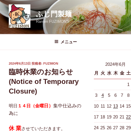
コ
ン
ふじ門製麺
テ
Ramen FUZIMON'S
ン
ツ
へ
メニュー
ス
キ
ッ
投
2024年6月13日
投稿者:
FUZIMON
2024年6月
プ
稿
臨時休業のお知らせ
月
火
水
木
金
土
日:
(Notice of Temporary
1
Closure)
3
4
5
6
7
8
明日
１４日（金曜
日）
集中仕込みの
10
11
12
13
14
15
為に
17
18
19
20
21
22
休 業
24
25
26
27
28
29
させていただきます。