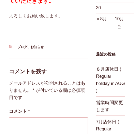
ていただきます。
30
よろしくお願い致します。
« 8月
10月
»
カ
ブログ
、
お知らせ
テ
最近の投稿
ゴ
リ
８月店休日 (
ー
コメントを残す
Regular
メールアドレスが公開されることはあ
holiday in AUG
りません。
*
が付いている欄は必須項
)
目です
営業時間変更
します
コメント
*
7月店休日 (
Regular