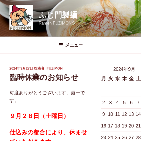
コ
ン
ふじ門製麺
テ
Ramen FUZIMON'S
ン
ツ
へ
メニュー
ス
キ
ッ
投
2024年9月27日
投稿者:
FUZIMON
2024年9月
プ
稿
臨時休業のお知らせ
月
火
水
木
金
土
日:
毎度ありがとうございます、麺一で
す。
2
3
4
5
6
7
9
10
11
12
13
14
９月２８日（土曜日）
16
17
18
19
20
21
仕込みの都合により、休ませ
23
24
25
26
27
28