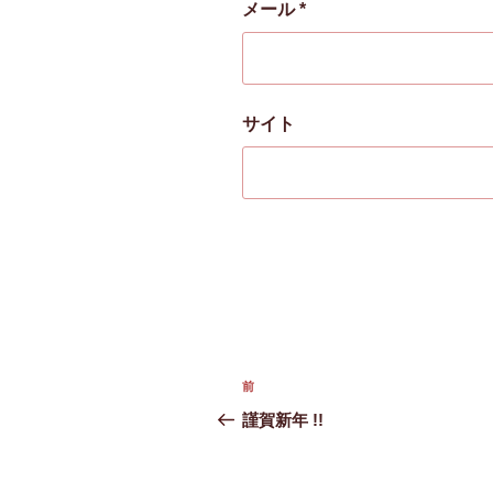
メール
*
サイト
投
前
前
稿
の
謹賀新年 !!
投
ナ
稿