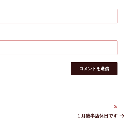
次
次
の
１月後半店休日です
投
稿