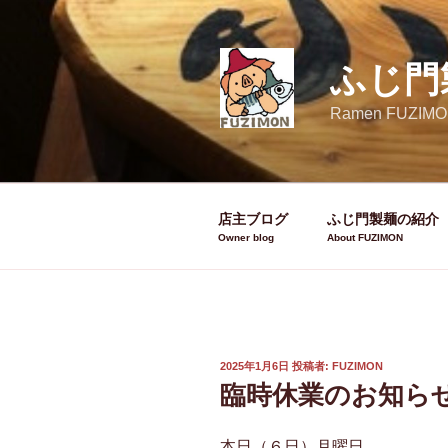
コ
ン
テ
ふじ門
ン
ツ
Ramen FUZIMO
へ
ス
キ
ッ
店主ブログ
ふじ門製麺の紹介
プ
投
2025年1月6日
投稿者:
FUZIMON
稿
臨時休業のお知ら
日:
本日（６日）月曜日